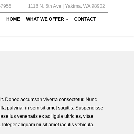
-7955
1118 N. 6th Ave | Yakima, WA 98902
HOME
WHAT WE OFFER
CONTACT
elit. Donec accumsan viverra consectetur. Nunc
Nulla pulvinar in sem sit amet sagittis. Suspendisse
sellus venenatis ex ac ligula ultricies, vitae
 Integer aliquam mi sit amet iaculis vehicula.