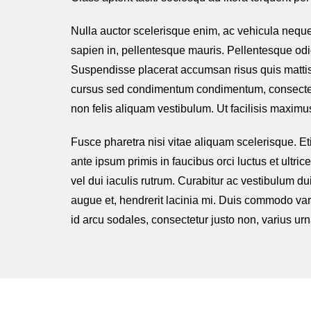
Nulla auctor scelerisque enim, ac vehicula neque
sapien in, pellentesque mauris. Pellentesque odio
Suspendisse placerat accumsan risus quis mattis. 
cursus sed condimentum condimentum, consectetur 
non felis aliquam vestibulum. Ut facilisis maxim
Fusce pharetra nisi vitae aliquam scelerisque. Et
ante ipsum primis in faucibus orci luctus et ultr
vel dui iaculis rutrum. Curabitur ac vestibulum dui,
augue et, hendrerit lacinia mi. Duis commodo vari
id arcu sodales, consectetur justo non, varius urn