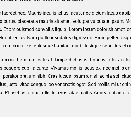
 laoreet nec. Mauris iaculis tellus lacus, nec dictum lacus dapi
 purus, placerat a mauris sit amet, volutpat vulputate ipsum. M
Etiam euismod convallis ligula. Lorem ipsum dolor sit amet, cons
ut lectus. Nam porttitor sodales dignissim. Proin pellentesque 
us commodo. Pellentesque habitant morbi tristique senectus et 
iam nec hendrerit lectus. Ut imperdiet risus rhoncus tortor auct
ices posuere cubilia curae; Vivamus mollis lacus ex, nec mollis e
 porttitor pretium nibh. Cras luctus ipsum a nisi lacinia sollicitud
us justo, vitae congue leo venenatis eget. Sed mollis mi ut enim
a. Phasellus tempor efficitur eros vitae mattis. Aenean ut arcu fe