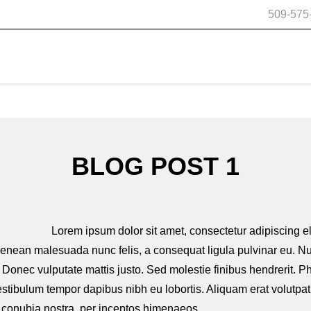
509-575
BLOG POST 1
Lorem ipsum dolor sit amet, consectetur adipiscing 
r ac. Aenean malesuada nunc felis, a consequat ligula pulvinar eu. 
Donec vulputate mattis justo. Sed molestie finibus hendrerit. Pha
estibulum tempor dapibus nibh eu lobortis. Aliquam erat volutpat.
er conubia nostra, per inceptos himenaeos.